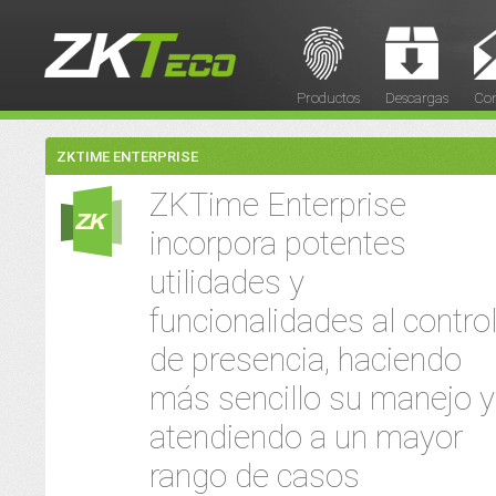
Productos
Descargas
Con
ZKTIME ENTERPRISE
ZKTime Enterprise
incorpora potentes
utilidades y
funcionalidades al contro
de presencia, haciendo
más sencillo su manejo y
atendiendo a un mayor
rango de casos